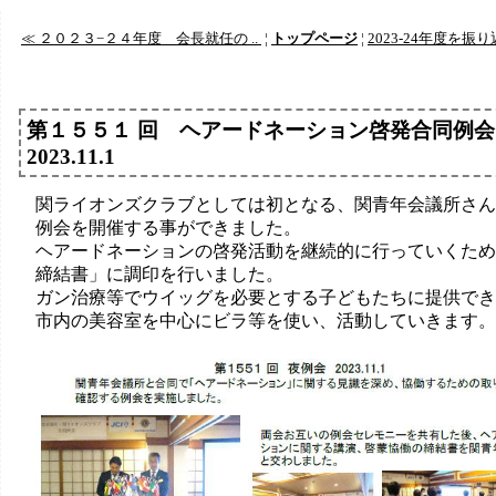
≪ ２０２３−２４年度 会長就任の ..
¦
トップページ
¦
2023-24年度を
第１５５１ 回 ヘアードネーション啓発合同例
2023.11.1
関ライオンズクラブとしては初となる、関青年会議所さん
例会を開催する事ができました。
ヘアードネーションの啓発活動を継続的に行っていくため
締結書」に調印を行いました。
ガン治療等でウイッグを必要とする子どもたちに提供でき
市内の美容室を中心にビラ等を使い、活動していきます。