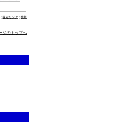
 ¦
固定リンク
¦
携帯
ージのトップへ