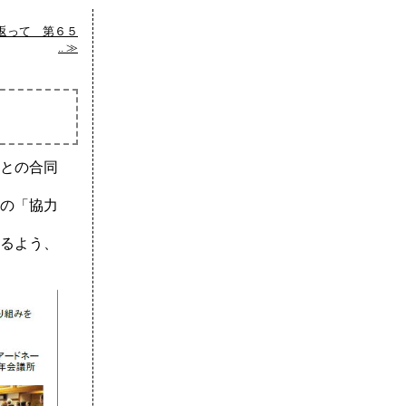
振り返って 第６５
.. ≫
会
との合同
の「協力
るよう、