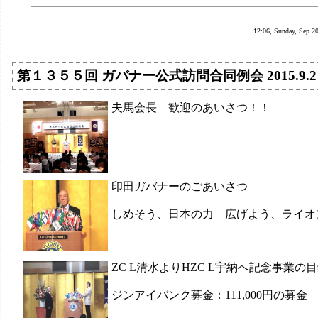
12:06, Sunday, Sep 2
第１３５５回 ガバナー公式訪問合同例会 2015.9.2
夫馬会長 歓迎のあいさつ！！
印田ガバナーのごあいさつ
しめそう、日本の力 広げよう、ライオ
ZC L清水よりHZC L宇納へ記念事業の
ジンアイバンク募金：111,000円の募金