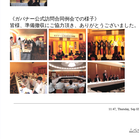
《ガバナー公式訪問合同例会での様子》
皆様、準備撤収にご協力頂き、ありがとうございました。
11:47, Thursday, Sep 0
△ペ