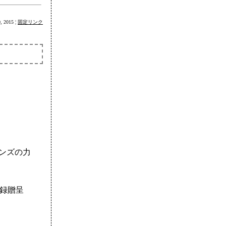
0, 2015 ¦
固定リンク
ンズの力
目録贈呈