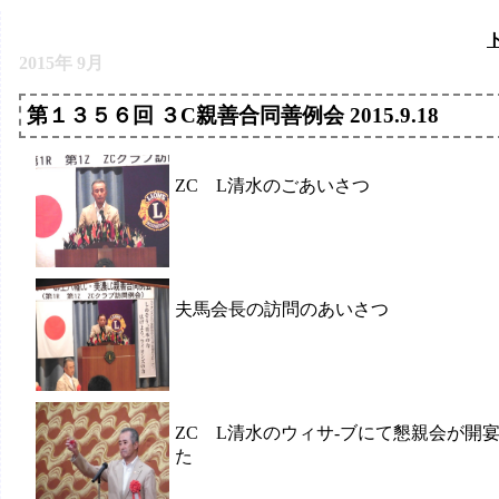
2015年 9月
第１３５６回 ３C親善合同善例会 2015.9.18
ZC L清水のごあいさつ
夫馬会長の訪問のあいさつ
ZC L清水のウィサ-ブにて懇親会が開
た