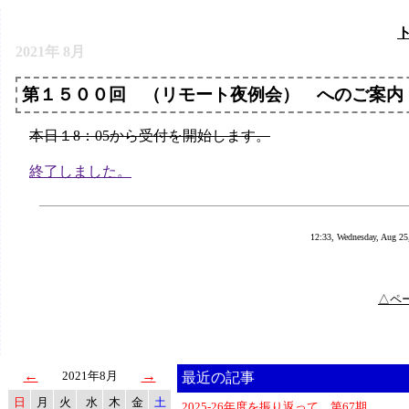
2021年 8月
第１５００回 （リモート夜例会） へのご案内
本日１8：05から受付を開始します。
終了しました。
12:33, Wednesday, Aug 25
△ペ
←
→
2021年8月
最近の記事
日
月
火
水
木
金
土
2025-26年度を振り返って 第67期 ..