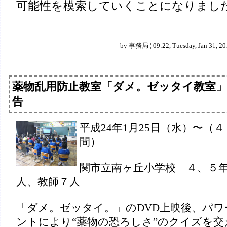
可能性を模索していくことになりまし
by 事務局 ¦ 09:22, Tuesday, Jan 31, 20
薬物乱用防止教室「ダメ。ゼッタイ教室」
告
平成24年1月25日（水）〜（
間）
関市立南ヶ丘小学校 ４、５
人、教師７人
「ダメ。ゼッタイ。」のDVD上映後、パワ
ントにより“薬物の恐ろしさ”のクイズを交