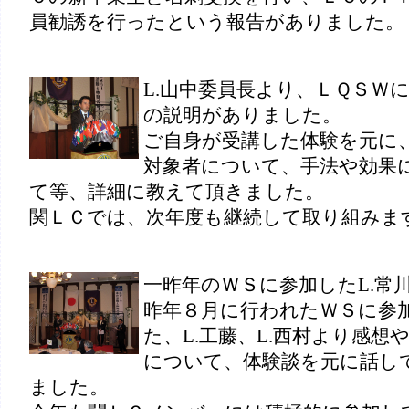
員勧誘を行ったという報告がありました。
L.山中委員長より、ＬＱＳＷ
の説明がありました。
ご自身が受講した体験を元に
対象者について、手法や効果
て等、詳細に教えて頂きました。
関ＬＣでは、次年度も継続して取り組みま
一昨年のＷＳに参加したL.常
昨年８月に行われたＷＳに参
た、L.工藤、L.西村より感想
について、体験談を元に話し
ました。