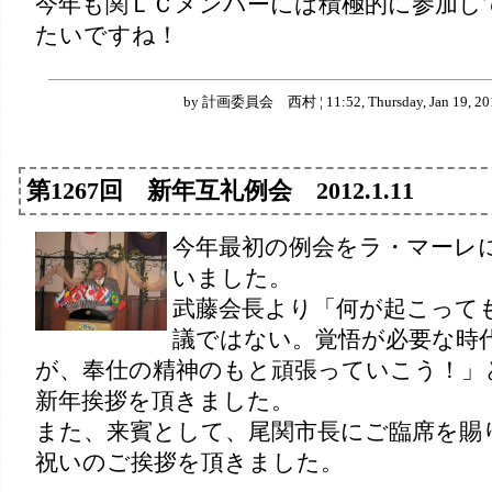
今年も関ＬＣメンバーには積極的に参加し
たいですね！
by 計画委員会 西村 ¦ 11:52, Thursday, Jan 19, 20
第1267回 新年互礼例会 2012.1.11
今年最初の例会をラ・マーレ
いました。
武藤会長より「何が起こって
議ではない。覚悟が必要な時
が、奉仕の精神のもと頑張っていこう！」
新年挨拶を頂きました。
また、来賓として、尾関市長にご臨席を賜
祝いのご挨拶を頂きました。