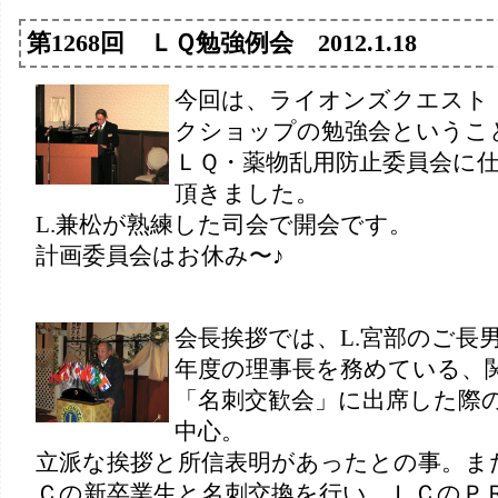
第1268回 ＬＱ勉強例会 2012.1.18
今回は、ライオンズクエスト
クショップの勉強会というこ
ＬＱ・薬物乱用防止委員会に
頂きました。
L.兼松が熟練した司会で開会です。
計画委員会はお休み〜♪
会長挨拶では、L.宮部のご長
年度の理事長を務めている、
「名刺交歓会」に出席した際
中心。
立派な挨拶と所信表明があったとの事。ま
Ｃの新卒業生と名刺交換を行い、ＬＣのＰ