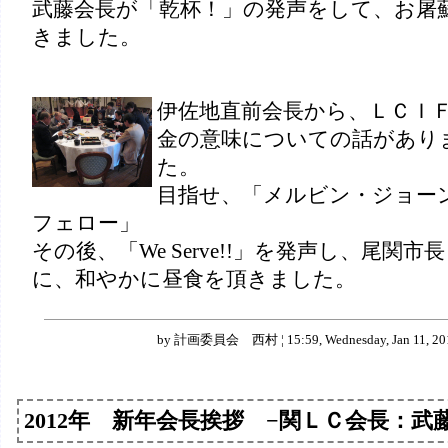
武藤会長が「乾杯！」の発声をして、お屠
きました。
伊佐地直前会長から、ＬＣＩ
金の意味についての話があり
た。
目指せ、「メルビン・ジョー
フェロー」
その後、「We Serve!!」を発声し、尾関市
に、和やかに昼食を頂きました。
by 計画委員会 西村 ¦ 15:59, Wednesday, Jan 11, 20
2012年 新年会長挨拶 −関ＬＣ会長：武