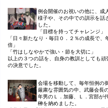
例会開催のお祝いの他に、成
様子や、その中での訓示を話
した。
「目標を持ってチャレンジ」
「日々新たなり・毎日０．２％の成長で、年
倍」
「竹はしなやかで強い・節を大切に」
以上の３つの話を、自身の教訓としても頑
の決意でした。
会場を移動して、毎年恒例の
厳粛な雰囲気の中、武藤会長
年男のＬ．加藤、Ｌ．宮部が
榊を納めました。