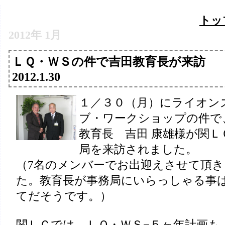
トッ
2012年 1月
ＬＱ・ＷＳの件で吉田教育長が来訪
2012.1.30
１／３０（月）にライオン
ブ・ワークショップの件で
教育長 吉田 康雄様が関Ｌ
局を来訪されました。
（7名のメンバーでお出迎えさせて頂き
た。教育長が事務局にいらっしゃる事
てだそうです。）
関ＬＣでは、ＬＱ・ＷＳ−５ヶ年計画も、2