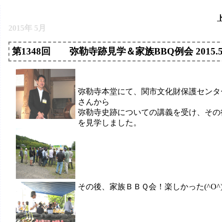
2015年 5月
第1348回 弥勒寺跡見学＆家族BBQ例会 2015.5.
弥勒寺本堂にて、関市文化財保護センタ
さんから
弥勒寺史跡についての講義を受け、その
を見学しました。
その後、家族ＢＢＱ会！楽しかった(^O^)