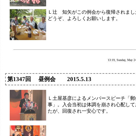
Ｌ辻 知矢がこの例会から復帰されまし
どうぞ、よろしくお願いします。
13:19, Sunday, May 2
第1347回 昼例会 2015.5.13
Ｌ土屋基彦によるメンバースピーチ「郵
事」。入会当初は体調を崩され心配して
たが、回復され一安心です。