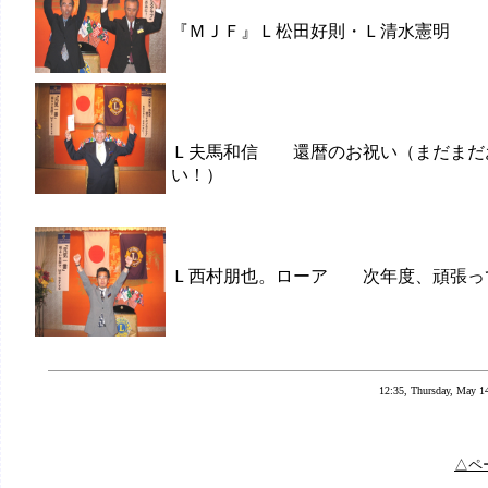
『ＭＪＦ』Ｌ松田好則・Ｌ清水憲明
Ｌ夫馬和信 還暦のお祝い（まだまだ
い！）
Ｌ西村朋也。ローア 次年度、頑張っ
12:35, Thursday, May 1
△ペ