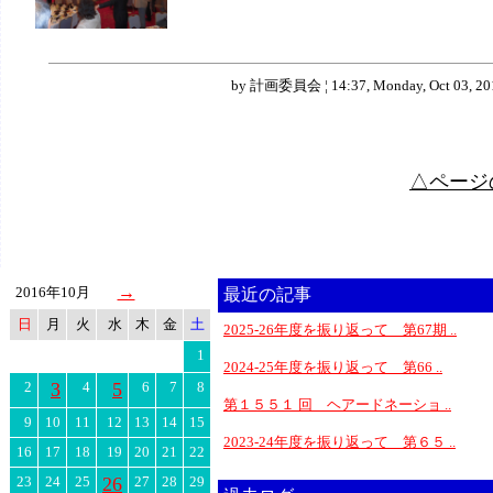
by 計画委員会 ¦ 14:37, Monday, Oct 03, 20
△ページ
→
2016年10月
最近の記事
日
月
火
水
木
金
土
2025-26年度を振り返って 第67期 ..
1
2024-25年度を振り返って 第66 ..
2
3
4
5
6
7
8
第１５５１ 回 ヘアードネーショ ..
9
10
11
12
13
14
15
2023-24年度を振り返って 第６５ ..
16
17
18
19
20
21
22
23
24
25
26
27
28
29