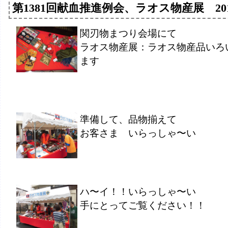
第1381回献血推進例会、ラオス物産展 2016.
関刃物まつり会場にて
ラオス物産展：ラオス物産品いろ
ます
準備して、品物揃えて
お客さま いらっしゃ〜い
ハ〜イ！！いらっしゃ〜い
手にとってご覧ください！！