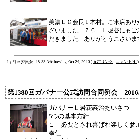
美濃ＬＣ会長Ｌ木村。ご来店あり
ざいました。ＺＣ Ｌ堀谷にもご
だきました。ありがとうございま
by 計画委員会 ¦ 18:33, Wednesday, Oct 26, 2016 ¦
固定リンク
¦
コメント(44)
第1380回ガバナー公式訪問合同例会 2016.0
ガバナーＬ岩花義治あいさつ
5つの基本方針
１ 必要とされ喜ばれ楽しく参
奉仕