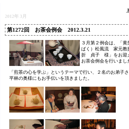
2012年 3月
第1272回 お茶会例会 2012.3.21
３月第２例会は、「黄
ばく）松風流 家元
折 貞子 様」をお迎
お茶会例会を行いまし
「煎茶の心を学ぶ」というテーマで行い、２名のお弟子さ
平林の奥様にもお手伝いを頂きました。