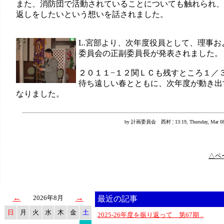
また、消防団で活動されていることについても触れられ、
返しをしたいという想いを話されました。
L.宮部より、次年度役員として、理事お
委員会の正副委員長が発表されました。
２０１１−１２関ＬＣも残すところ１／
待ち遠しい春とともに、次年度が動き出
なりました。
by 計画委員会 西村 ¦ 13:19, Thursday, Mar 08,
△ペ
←
→
2026年8月
最近の記事
日
月
火
水
木
金
土
2025-26年度を振り返って 第67期 ..