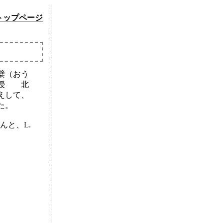
トップページ
檗（おう
教授 北
えして、
た。
んと、L.