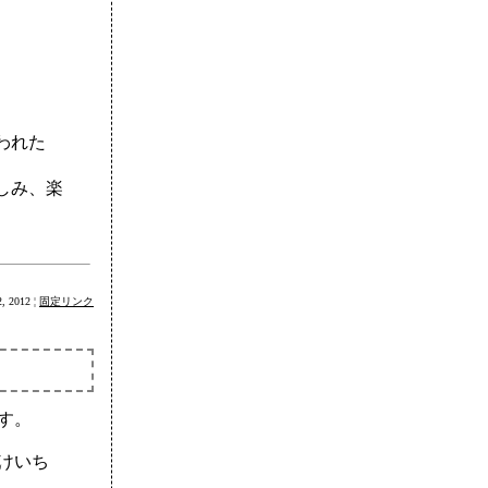
われた
しみ、楽
 2012 ¦
固定リンク
す。
けいち