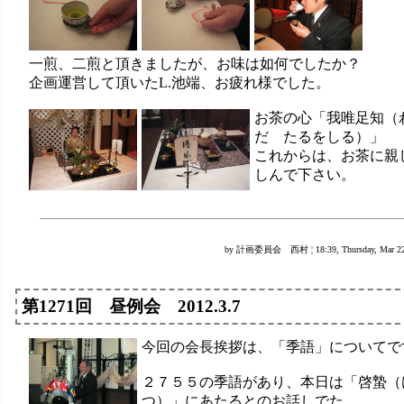
一煎、二煎と頂きましたが、お味は如何でしたか？
企画運営して頂いたL.池端、お疲れ様でした。
お茶の心「我唯足知（
だ たるをしる）」
これからは、お茶に親
しんで下さい。
by 計画委員会 西村 ¦ 18:39, Thursday, Mar 22,
第1271回 昼例会 2012.3.7
今回の会長挨拶は、「季語」についてで
２７５５の季語があり、本日は「啓蟄（
つ）」にあたるとのお話しでた。