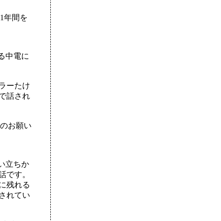
1年間を
る中電に
ラーたけ
で話され
のお願い
い立ちか
話です。
に残れる
されてい