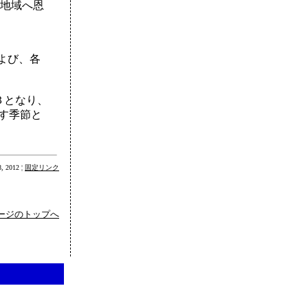
地域へ恩
よび、各
３となり、
す季節と
 2012 ¦
固定リンク
ージのトップへ